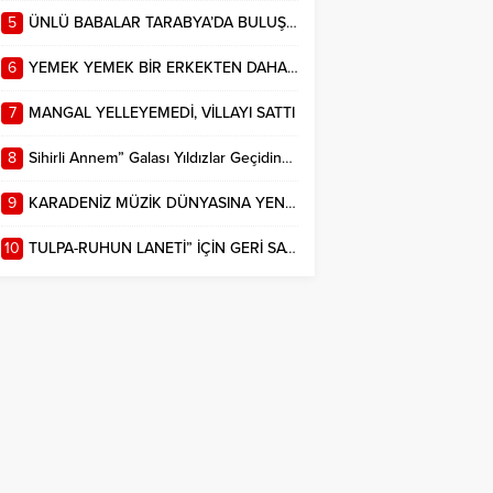
sahne oldu. Gala
5
ÜNLÜ BABALAR TARABYA’DA BULUŞTU! İSMAİL EGE ŞAŞMAZ’DAN İTİRAF: “KIZIM YÜZÜNDEN SETE GEÇ KALIYORUM”
boyunca...
6
YEMEK YEMEK BİR ERKEKTEN DAHA KIYMETLİ
7
MANGAL YELLEYEMEDİ, VİLLAYI SATTI
8
Sihirli Annem” Galası Yıldızlar Geçidine Sahne Oldu
9
KARADENİZ MÜZİK DÜNYASINA YENİ BİR SES: ÖZKAN KILIÇ
10
TULPA-RUHUN LANETİ” İÇİN GERİ SAYIM