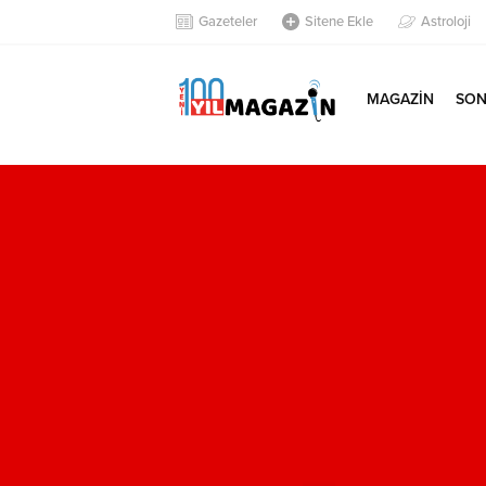
Gazeteler
Sitene Ekle
Astroloji
MAGAZİN
SON