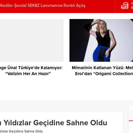
B
Kediler Şovda! SEK8Z Lansmanına Renkli Açılış
e Kalamıyor: “Valizim Her An Hazır”
üzü: Melisa Erol’dan “Origami Collection”
BYA’DA BULUŞTU! İSMAİL EGE ŞAŞMAZ’DAN İTİRAF:
SETE GEÇ KALIYORUM”
ival Coşkusu: Beş Günde Beş Yıldız, Binlerce Müziksever
A
ge Ünal Türkiye’de Kalamıyor:
Mimarinin Katlanan Yüzü: Mel
“Valizim Her An Hazır”
Erol’dan “Origami Collectio
ı Yıldızlar Geçidine Sahne Oldu
ldızlar Geçidine Sahne Oldu