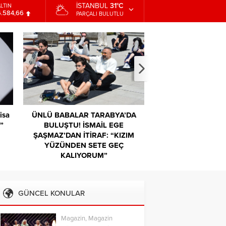
İSTANBUL
31°C
İST
13.889,75
PARÇALI BULUTLU
DOLAR
47,7046
EURO
55,0051
LTIN
6.584,66
isa
ÜNLÜ BABALAR TARABYA’DA
YEMEK YEMEK Bİ
n”
BULUŞTU! İSMAİL EGE
DAHA KIYM
ŞAŞMAZ’DAN İTİRAF: “KIZIM
YÜZÜNDEN SETE GEÇ
KALIYORUM”
GÜNCEL KONULAR
Magazin
,
Magazin