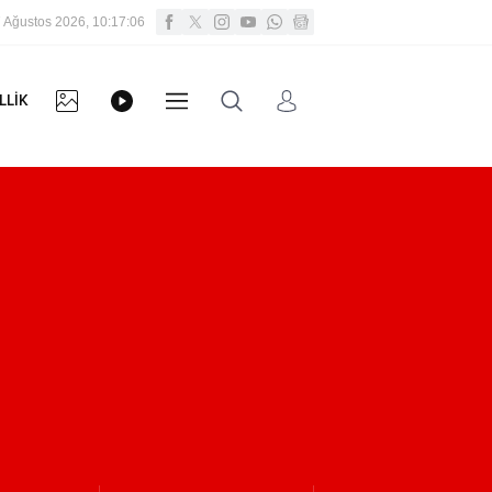
 Ağustos 2026, 10:17:07
FOTO
VİDEO
LLİK
DİĞER
GALERİ
GALERİ