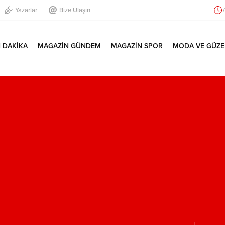
Yazarlar
Bize Ulaşın
7
 DAKİKA
MAGAZİN GÜNDEM
MAGAZİN SPOR
MODA VE GÜZE