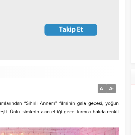
A
A
+
-
pımlarından “Sihirli Annem” filminin gala gecesi, yoğun
ti. Ünlü isimlerin akın ettiği gece, kırmızı halıda renkli