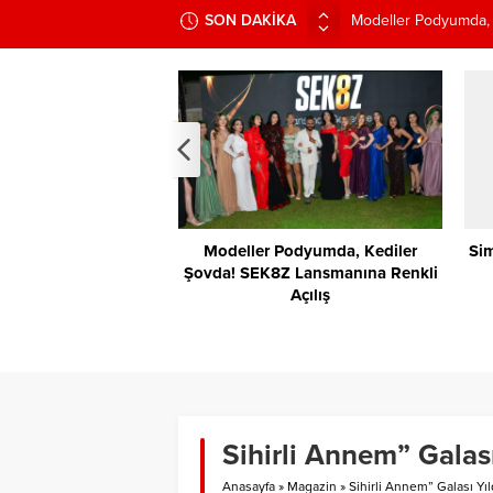
SON DAKİKA
Modeller Podyumda, 
Simge Ünal Türkiye’d
Mimarinin Katlanan Y
ÜNLÜ BABALAR TARA
“KIZIM YÜZÜNDEN 
Babaeski’de 50. Fest
0. Festival Coşkusu:
Modeller Podyumda, Kediler
Sim
eş Yıldız, Binlerce
Şovda! SEK8Z Lansmanına Renkli
ziksever
Açılış
Sihirli Annem” Galas
Anasayfa
»
Magazin
»
Sihirli Annem” Galası Yı